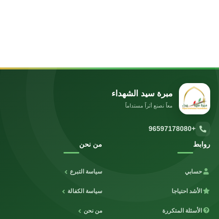
مبرة سيد الشهداء
معاً نصنع أثراً مستداماً
+96597178080
روابط
من نحن
حسابي
سياسة التبرع
الأشد احتياجا
سياسة الكفالة
الأسئلة المتكررة
من نحن