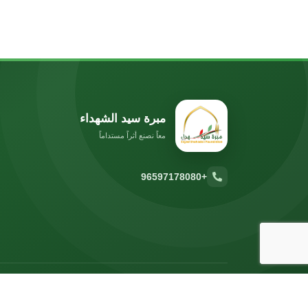
مبرة سيد الشهداء
معاً نصنع أثراً مستداماً
+96597178080
© 2026 مبرة سيد الشهداء