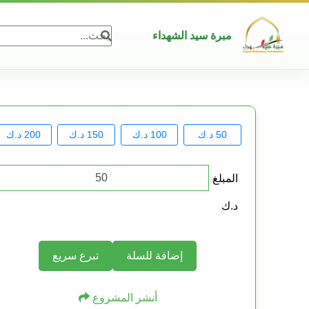
مبرة سيد الشهداء
50 د.ك
100 د.ك
150 د.ك
200 د.ك
المبلغ
د.ك
إضافة للسلة
تبرع سريع
أنشر المشروع