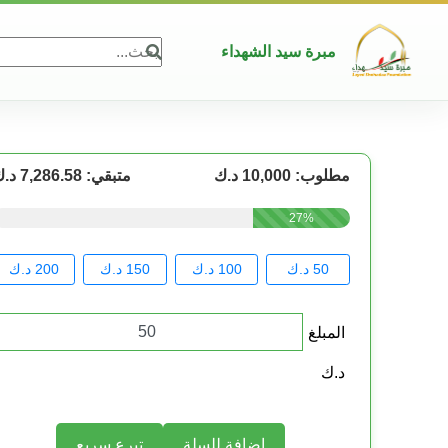
مبرة سيد الشهداء
مطلوب:
10,000
د.ك
متبقي:
7,286.58
د.
27%
50 د.ك
100 د.ك
150 د.ك
200 د.ك
المبلغ
د.ك
إضافة للسلة
تبرع سريع