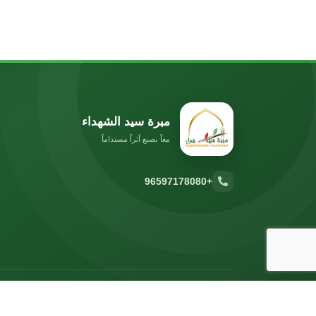
مبرة سيد الشهداء
معاً نصنع أثراً مستداماً
+96597178080
© 2026 مبرة سيد الشهداء